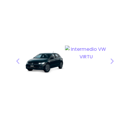
ofrecen
Económicos
Compactos
Ejecutivos
Familiares
Así de
fácil
funciona
En 3 pasos tienes tu carro listo.